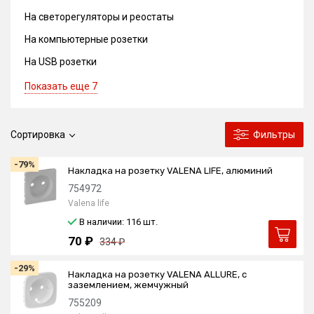
На светорегуляторы и реостаты
На компьютерные розетки
На USB розетки
Показать еще 7
Сортировка
Фильтры
-79%
Накладка на розетку VALENA LIFE, алюминий
754972
Valena life
В наличии: 116
шт.
70 ₽
334 ₽
-29%
Накладка на розетку VALENA ALLURE, с
заземлением, жемчужный
755209