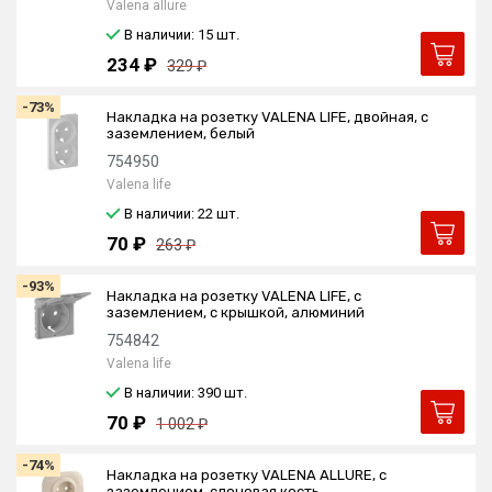
Valena allure
В наличии: 15
шт.
234 ₽
329 ₽
-73%
Накладка на розетку VALENA LIFE, двойная, с
заземлением, белый
754950
Valena life
В наличии: 22
шт.
70 ₽
263 ₽
-93%
Накладка на розетку VALENA LIFE, с
заземлением, с крышкой, алюминий
754842
Valena life
В наличии: 390
шт.
70 ₽
1 002 ₽
-74%
Накладка на розетку VALENA ALLURE, с
заземлением, слоновая кость