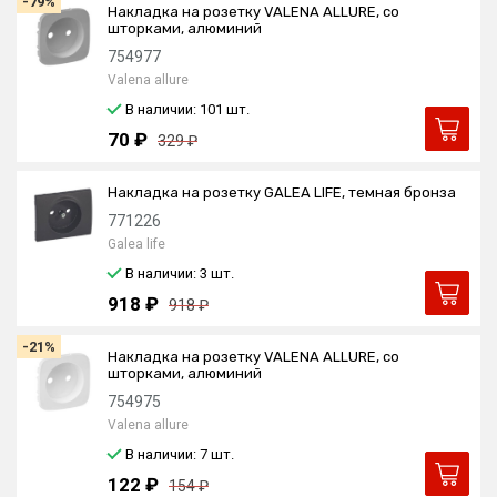
-79%
Накладка на розетку VALENA ALLURE, со
шторками, алюминий
754977
Valena allure
В наличии: 101
шт.
70 ₽
329 ₽
Накладка на розетку GALEA LIFE, темная бронза
771226
Galea life
В наличии: 3
шт.
918 ₽
918 ₽
-21%
Накладка на розетку VALENA ALLURE, со
шторками, алюминий
754975
Valena allure
В наличии: 7
шт.
122 ₽
154 ₽