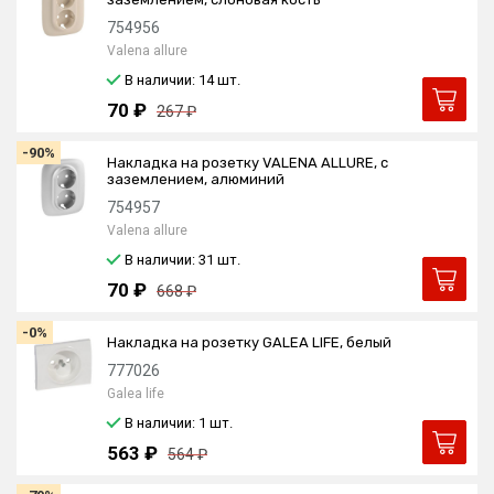
754956
Valena allure
В наличии: 14
шт.
70 ₽
267 ₽
-90%
Накладка на розетку VALENA ALLURE, с
заземлением, алюминий
754957
Valena allure
В наличии: 31
шт.
70 ₽
668 ₽
-0%
Накладка на розетку GALEA LIFE, белый
777026
Galea life
В наличии: 1
шт.
563 ₽
564 ₽