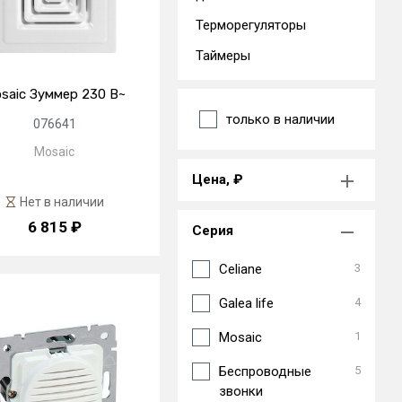
Терморегуляторы
Таймеры
saic Зуммер 230 В~
только в наличии
076641
Mosaic
Цена, ₽
Нет в наличии
6 815 ₽
Серия
Celiane
3
Galea life
4
Mosaic
1
Беспроводные
5
звонки