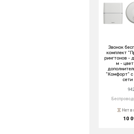
Звонок бес
комплект "П
рингтонов - 
м - цвет
дополнител
"Комфорт" с
сети
94
Беспровод
Нет в
10 0