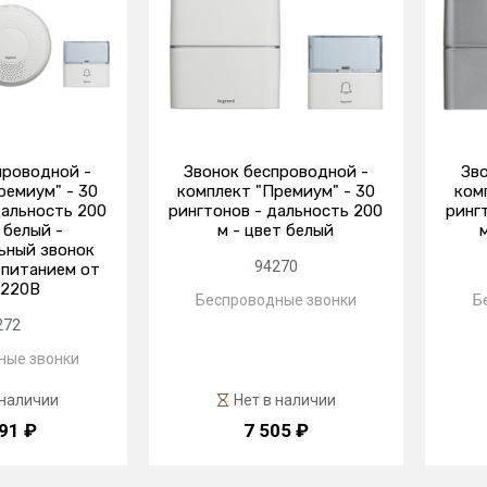
проводной -
Звонок беспроводной -
Зво
ремиум" - 30
комплект "Премиум" - 30
ком
дальность 200
рингтонов - дальность 200
ринг
 белый -
м - цвет белый
ьный звонок
94270
 питанием от
 220В
Беспроводные звонки
Б
272
ные звонки
 наличии
Нет в наличии
91 ₽
7 505 ₽