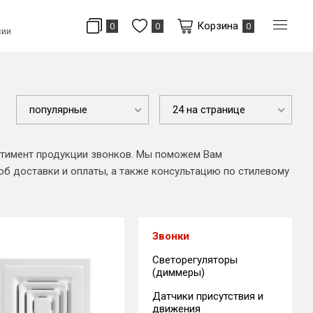
Корзина
0
0
0
сии
популярные
24 на странице
ртимент продукции звонков. Мы поможем Вам
об доставки и оплаты, а также консультацию по стилевому
Звонки
Светорегуляторы
(диммеры)
Датчики присутствия и
движения