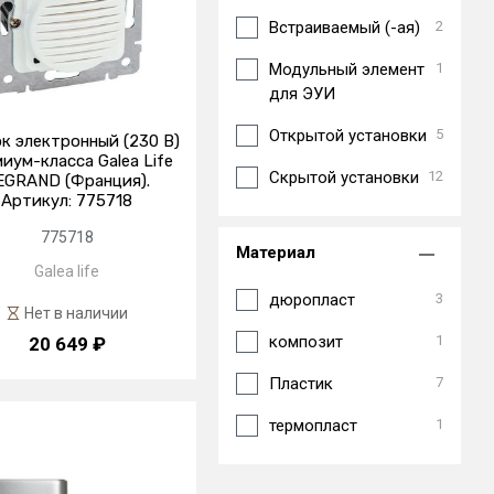
Встраиваемый (-ая)
2
Модульный элемент
1
для ЭУИ
Открытой установки
5
к электронный (230 В)
иум-класса Galea Life
Скрытой установки
12
EGRAND (Франция).
Артикул: 775718
775718
Материал
Galea life
дюропласт
3
Нет в наличии
композит
1
20 649 ₽
Пластик
7
термопласт
1