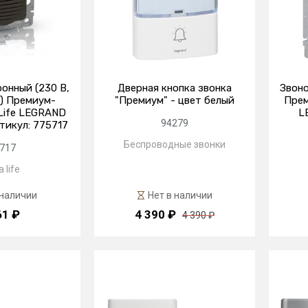
онный (230 В,
Дверная кнопка звонка
Звоно
) Премиум-
"Премиум" - цвет белый
Прем
 Life LEGRAND
L
94279
тикул: 775717
Беспроводные звонки
717
 life
 наличии
Нет в наличии
61 ₽
4 390 ₽
4 390 ₽