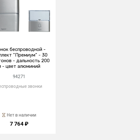
нок беспроводной -
плект "Премиум" - 30
тонов - дальность 200
м - цвет алюминий
94271
еспроводные звонки
Нет в наличии
7 764 ₽