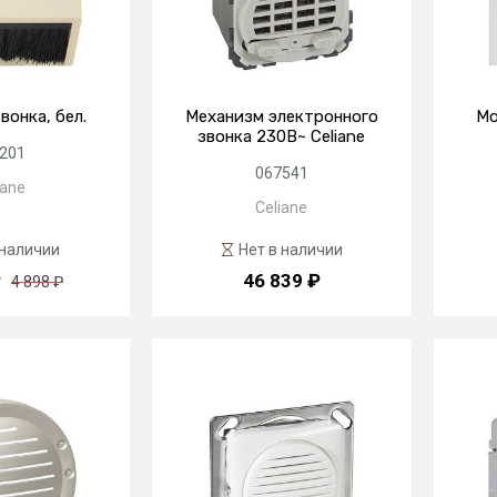
вонка, бел.
Механизм электронного
Mo
звонка 230В~ Celiane
201
067541
iane
Celiane
 наличии
Нет в наличии
₽
46 839 ₽
4 898 ₽