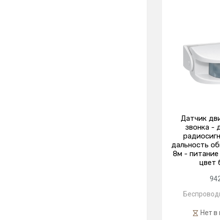
Датчик дв
звонка - 
радиосигн
дальность об
8м - питание
цвет 
94
Беспровод
Нет в