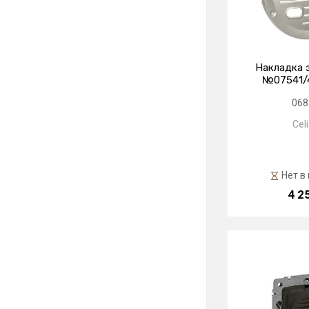
Накладка з
№07541/4
068
Cel
Нет в
4 2