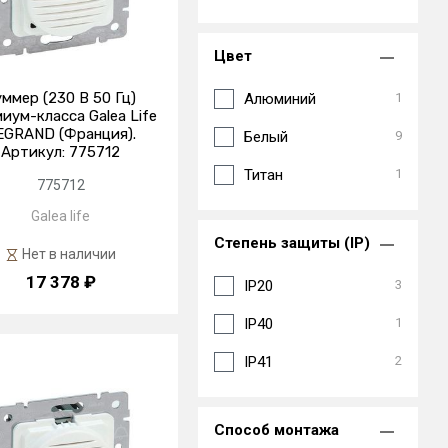
Цвет
уммер (230 В 50 Гц)
Алюминий
1
иум-класса Galea Life
EGRAND (Франция).
Белый
9
Артикул: 775712
Титан
1
775712
Galea life
Степень защиты (IP)
Нет в наличии
17 378 ₽
IP20
3
IP40
1
IP41
2
Способ монтажа