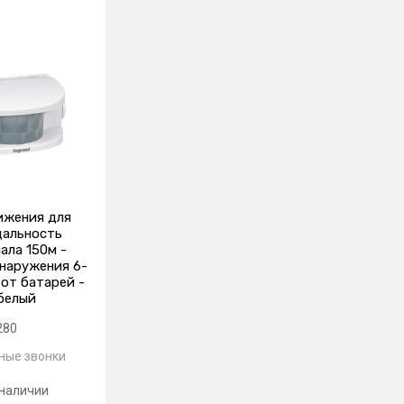
ижения для
дальность
ала 150м -
наружения 6-
 от батарей -
белый
280
ные звонки
 наличии