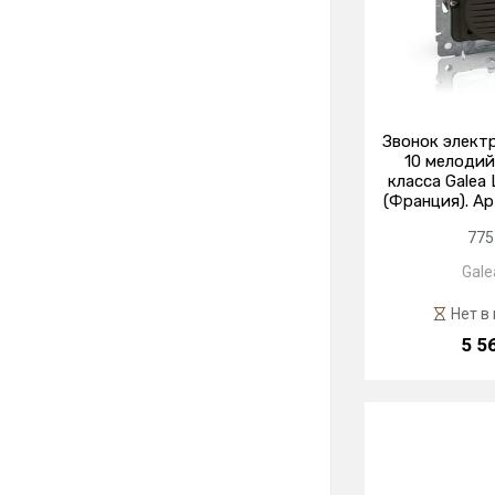
Звонок электр
10 мелодий
класса Galea
(Франция). Ар
775
Galea
Нет в
5 5