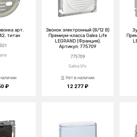
вонка арт.
Звонок электронный (8/12 В)
З
2, титан
Премиум-класса Galea Life
Прем
LEGRAND (Франция).
L
501
Артикул: 775709
iane
775709
Galea life
 наличии
Нет в наличии
50 ₽
12 277 ₽