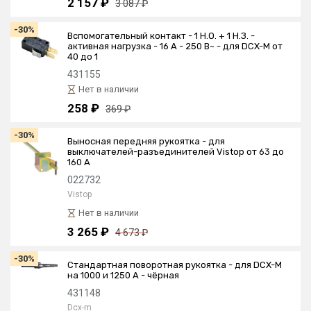
2 157 ₽
3 087 ₽
-30%
Вспомогательный контакт - 1 Н.О. + 1 Н.З. -
активная нагрузка - 16 А - 250 В~ - для DCX-M от
40 до 1
431155
Нет в наличии
258 ₽
369 ₽
-30%
Выносная передняя рукоятка - для
выключателей-разъединителей Vistop от 63 до
160 A
022732
Vistop
Нет в наличии
3 265 ₽
4 673 ₽
-30%
Стандартная поворотная рукоятка - для DCX-M
на 1000 и 1250 А - чёрная
431148
Dcx-m