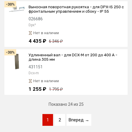
-30%
Выносная поворотная рукоятка - для DPX-IS 250 с
фронтальным управлением и сбоку - IP 55
026686
Dpx³
Нет в наличии
4 435 ₽
6 346 ₽
-30%
Удлиненный вал - для DCX-M от 200 до 400 А -
длина 305 мм
431151
Dcx-m
Нет в наличии
1 255 ₽
1 795 ₽
Показано
24
из 25
1
2
Вперед →