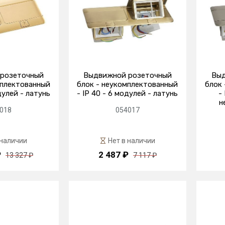
розеточный
Выдвижной розеточный
Выд
мплектованный
блок - неукомплектованный
блок
дулей - латунь
- IP 40 - 6 модулей - латунь
-
н
018
054017
 наличии
Нет в наличии
₽
2 487 ₽
13 327 ₽
7 117 ₽