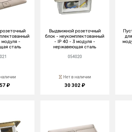
розеточный
Выдвижной розеточный
Пус
мплектованный
блок - неукомплектованный
для
4 модуля -
- IP 40 - 3 модуля -
моду
щая сталь
нержавеющая сталь
021
054020
 наличии
Нет в наличии
57 ₽
30 302 ₽