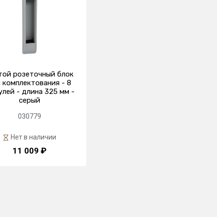
той розеточный блок
 комплектования - 8
лей - длина 325 мм -
серый
030779
Нет в наличии
11 009 ₽