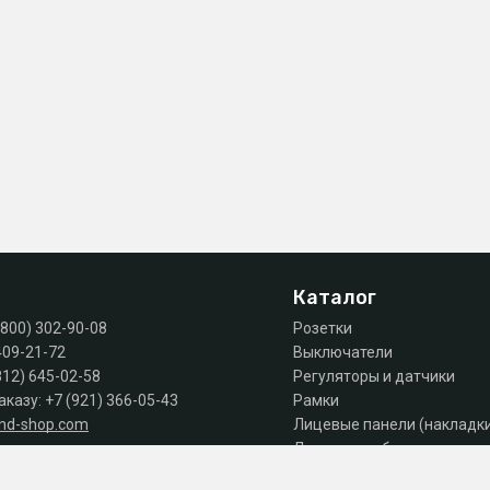
Каталог
(800) 302-90-08
Розетки
409-21-72
Выключатели
812) 645-02-58
Регуляторы и датчики
аказу:
+7 (921) 366-05-43
Рамки
and-shop.com
Лицевые панели (накладк
Лючки, коробки, комплек
 продаж: пн-пт 10:00 - 18:00
Автоматы, дифы, УЗО