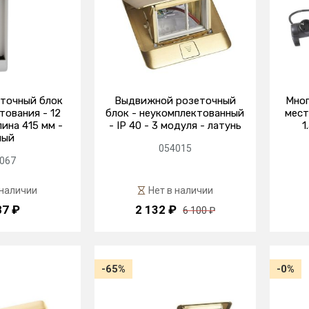
точный блок
Выдвижной розеточный
Мног
тования - 12
блок - неукомплектованный
мест
ина 415 мм -
- IP 40 - 3 модуля - латунь
1
лый
054015
067
 наличии
Нет в наличии
87 ₽
2 132 ₽
6 100 ₽
-65%
-0%