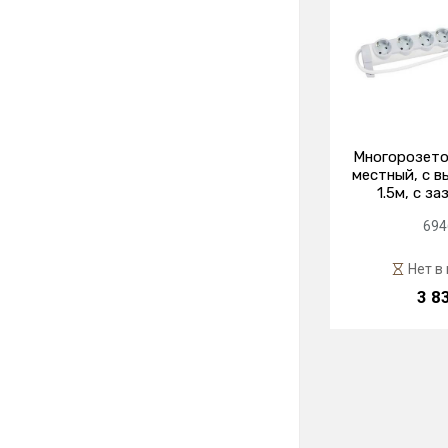
Многорозето
местный, с в
1.5м, с з
694
Нет в
3 8