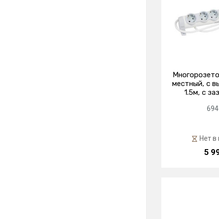
Многорозето
местный, с в
1.5м, с з
694
Нет в
5 9