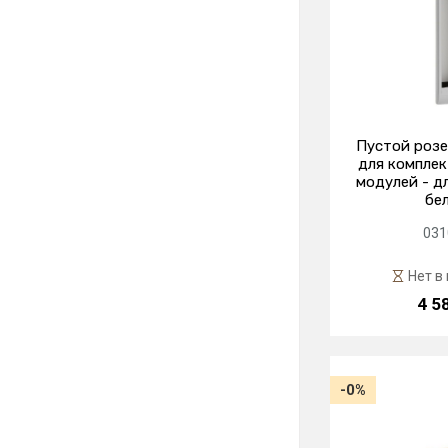
Пустой розе
для комплек
модулей - дл
бе
031
Нет в
4 5
-0%