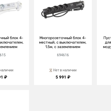
чный блок 4-
Многорозеточный блок 4-
Пус
ыключателем,
местный, с выключателем,
для
аземлением
1.5м, с заземлением
моду
615
694616
 наличии
Нет в наличии
91 ₽
5 991 ₽