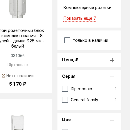
Компьютерные розетки
Показать еще 7
той розеточный блок
 комплектования - 8
только в наличии
лей - длина 325 мм -
белый
031066
Цена, ₽
Dlp mosaic
Нет в наличии
Серия
5 170 ₽
Dlp mosaic
1
General family
1
Цвет