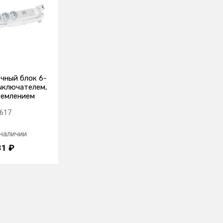
чный блок 6-
ыключателем,
аземлением
617
 наличии
31 ₽