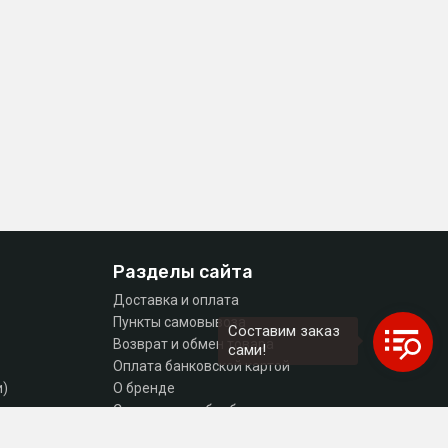
Разделы сайта
Доставка и оплата
Пункты самовывоза
Составим заказ
Возврат и обмен товара
сами!
Оплата банковской картой
и)
О бренде
тующие
Согласие на обработку персональных данных
Политика конфиденциальности