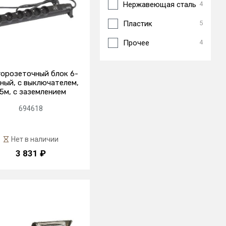
Нержавеющая сталь
4
Пластик
5
Прочее
4
орозеточный блок 6-
ный, с выключателем,
.5м, с заземлением
694618
Нет в наличии
3 831 ₽