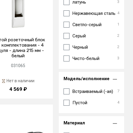
латунь
3
Нержавеющая сталь
4
Светло-серый
1
Серый
2
той розеточный блок
 комплектования - 4
Черный
2
уля - длина 215 мм -
белый
Чисто-белый
3
031065
Модель/исполнение
Нет в наличии
4 569 ₽
Встраиваемый (-ая)
7
Пустой
4
Материал