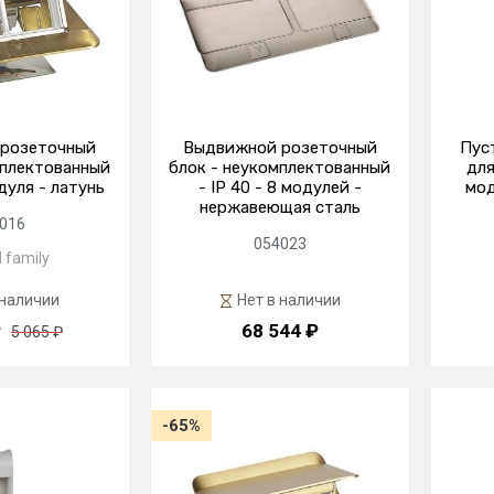
розеточный
Выдвижной розеточный
Пус
мплектованный
блок - неукомплектованный
для
одуля - латунь
- IP 40 - 8 модулей -
мод
нержавеющая сталь
016
054023
 family
 наличии
Нет в наличии
₽
68 544 ₽
5 065 ₽
-65%