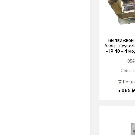
Выдвижной 
блок - неуко
- IP 40 - 4 м
054
General
Нет в
5 065 