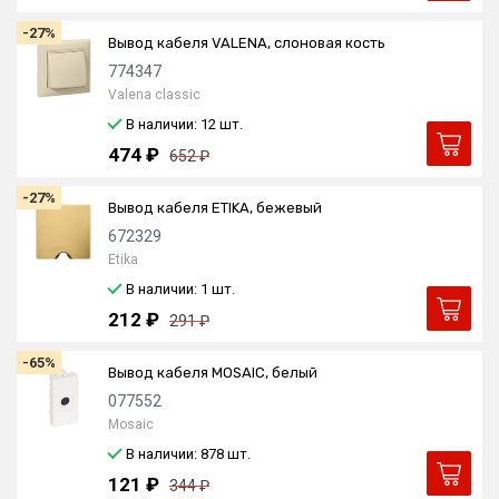
-27%
Вывод кабеля VALENA, слоновая кость
774347
Valena classic
В наличии: 12
шт.
474 ₽
652 ₽
-27%
Вывод кабеля ETIKA, бежевый
672329
Etika
В наличии: 1
шт.
212 ₽
291 ₽
-65%
Вывод кабеля MOSAIC, белый
077552
Mosaic
В наличии: 878
шт.
121 ₽
344 ₽