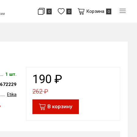
Корзина
0
0
0
сии
1 шт.
190
₽
672229
262
₽
Etika
ь
В корзину