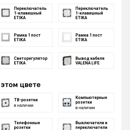
Переключатель
Переключатель
1-клавишный
1-клавишный
ETIKA
ETIKA
Рамка 1 пост
Рамка 1 пост
ETIKA
ETIKA
Светорегулятор
Вывод кабеля
ETIKA
VALENA LIFE
 этом цвете
Компьютерные
ТВ-розетки
розетки
в наличии
в наличии
Телефонные
Выключатели и
розетки
переключатели