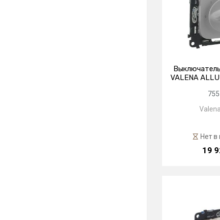
Выключатель
VALENA ALLU
755
Valena
Нет в
19 9