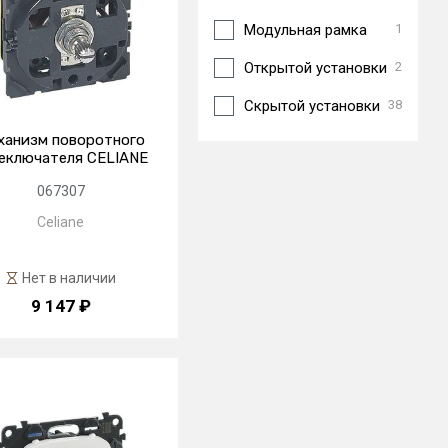
Модульная рамка
1
Открытой установки
2
Скрытой установки
38
ханизм поворотного
еключателя CELIANE
067307
Celiane
Нет в наличии
9 147 ₽