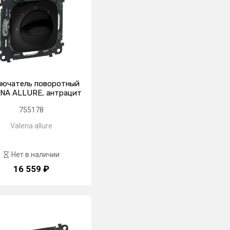
лючатель поворотный
NA ALLURE, антрацит
755178
Valena allure
Нет в наличии
16 559 ₽