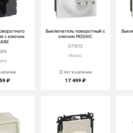
оворотного
Выключатель поворотный с
Выкл
я с ключом
ключом MOSAIC
IANE
077072
009
Mosaic
iane
 наличии
Нет в наличии
59 ₽
17 499 ₽