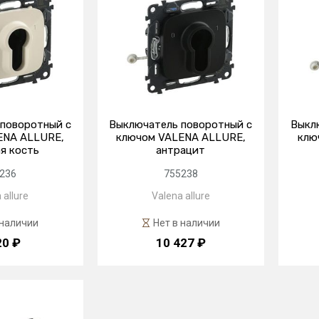
поворотный с
Выключатель поворотный с
Выкл
ENA ALLURE,
ключом VALENA ALLURE,
клю
я кость
антрацит
236
755238
 allure
Valena allure
 наличии
Нет в наличии
20 ₽
10 427 ₽