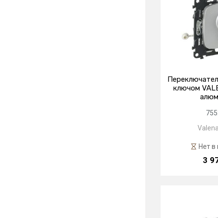
Переключател
ключом VAL
алюм
755
Valena
Нет в
3 9