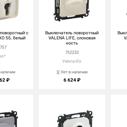
поворотный с
Выключатель поворотный
Вык
O 55, белый
VALENA LIFE, слоновая
V
кость
757
752232
xo³
Valena life
 наличии
Нет в наличии
62 ₽
6 624 ₽