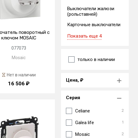
Выключатели жалюзи
(рольставней)
Карточные выключатели
ючатель поворотный с
Показать еще 4
ключом MOSAIC
077073
Mosaic
только в наличии
Нет в наличии
Цена, ₽
16 506 ₽
Серия
Celiane
2
Galea life
1
Mosaic
2