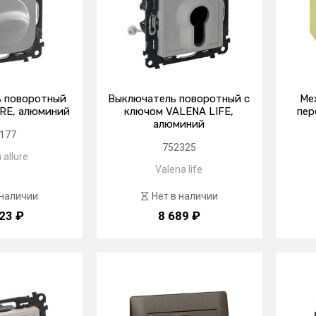
 поворотный
Выключатель поворотный с
Ме
RE, алюминий
ключом VALENA LIFE,
пер
алюминий
177
752325
 allure
Valena life
 наличии
Нет в наличии
23 ₽
8 689 ₽