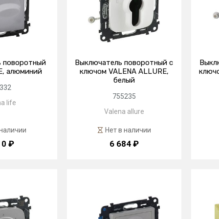
 поворотный
Выключатель поворотный с
Выкл
E, алюминий
ключом VALENA ALLURE,
ключо
белый
332
755235
a life
Valena allure
 наличии
Нет в наличии
10 ₽
6 684 ₽