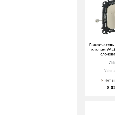
Выключатель 
ключом VAL
слонова
755
Valena
Нет в
8 0