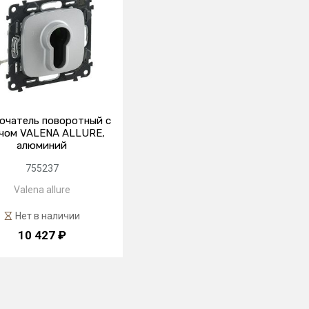
ючатель поворотный с
чом VALENA ALLURE,
алюминий
755237
Valena allure
Нет в наличии
10 427 ₽