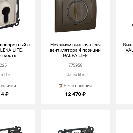
поворотный с
Механизм выключателя
Вык
LENA LIFE,
вентилятора 4 позиции
VA
я кость
GALEA LIFE
225
775958
a life
Galea life
 наличии
Нет в наличии
14 ₽
12 470 ₽