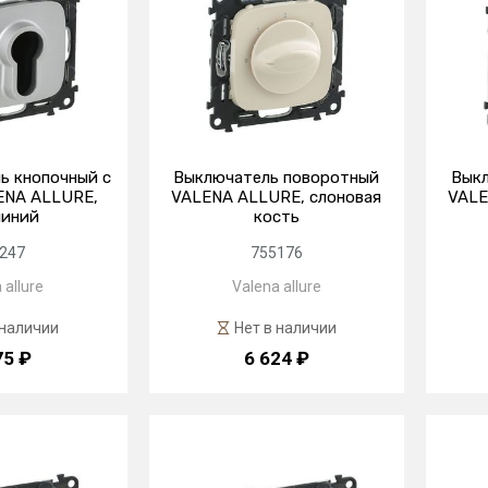
ь кнопочный с
Выключатель поворотный
Вык
ENA ALLURE,
VALENA ALLURE, слоновая
VALE
иний
кость
247
755176
 allure
Valena allure
 наличии
Нет в наличии
75 ₽
6 624 ₽