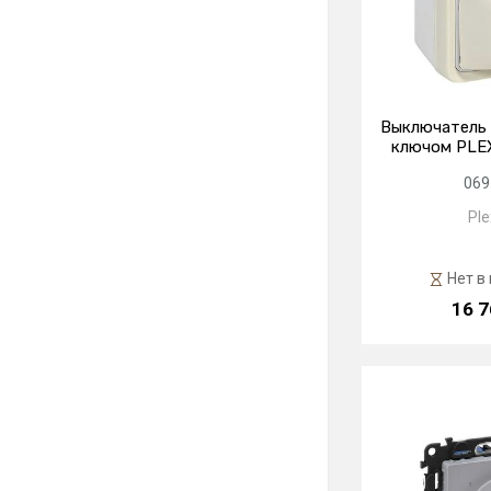
Выключатель 
ключом PLEX
069
Ple
Нет в
16 7