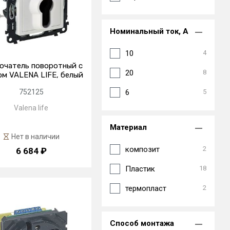
Номинальный ток, А
10
4
ючатель поворотный с
20
8
м VALENA LIFE, белый
752125
6
5
Valena life
Материал
Нет в наличии
композит
2
6 684 ₽
Пластик
18
термопласт
2
Способ монтажа