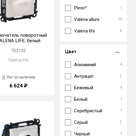
Plexo³
1
Valena allure
10
Valena life
6
лючатель поворотный
ALENA LIFE, белый
752132
Цвет
Valena life
Алюминий
4
Антрацит
2
Нет в наличии
6 624 ₽
Бежевый
4
Белый
7
Серебристый
1
Серый
2
Черный
1