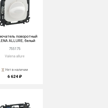
лючатель поворотный
LENA ALLURE, белый
755175
Valena allure
Нет в наличии
6 624 ₽