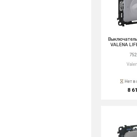
Выключатель
VALENA LIF
752
Valen
Нет в
8 6