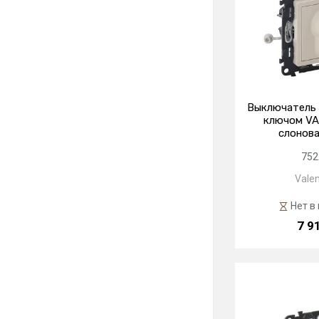
Выключатель 
ключом VA
слонова
752
Valen
Нет в
7 9