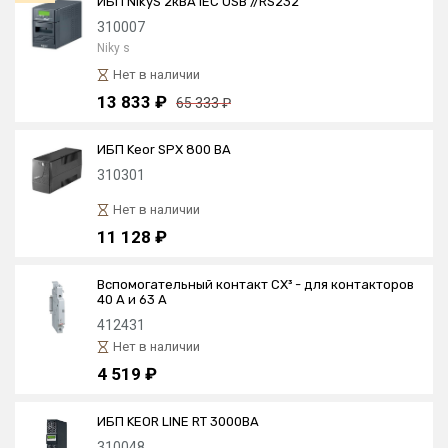
ИБП NikyS 2кBA IEC USB //RS232
310007
Niky s
Нет в наличии
13 833 ₽
65 333 ₽
ИБП Keor SPX 800 ВА
310301
Нет в наличии
11 128 ₽
Вспомогательный контакт CX³ - для контакторов
40 А и 63 А
412431
Нет в наличии
4 519 ₽
ИБП KEOR LINE RT 3000ВА
310048