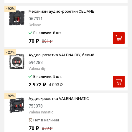
-92%
Механизм аудио-розетки CELIANE
067311
Celiane
В наличии: 8
шт.
70 ₽
861 ₽
-27%
Аудио-розетка VALENA DIY, белый
694283
Valena diy
В наличии: 5
шт.
2 972 ₽
4 093 ₽
-92%
Аудио-розетка VALENA INMATIC
753078
Valena inmatic
Нет в наличии
70 ₽
879 ₽