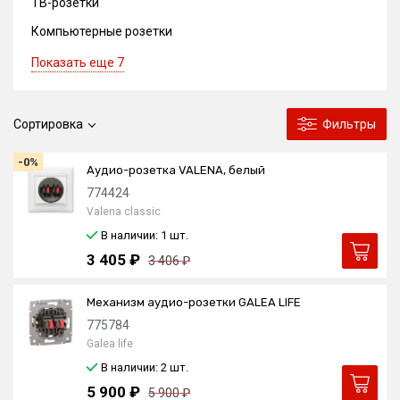
ТВ-розетки
Компьютерные розетки
Показать еще 7
Сортировка
Фильтры
-0%
Аудио-розетка VALENA, белый
774424
Valena classic
В наличии: 1
шт.
3 405 ₽
3 406 ₽
Механизм аудио-розетки GALEA LIFE
775784
Galea life
В наличии: 2
шт.
5 900 ₽
5 900 ₽