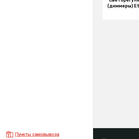
Светорегул
(диммеры) Eti
Пункты самовывоза