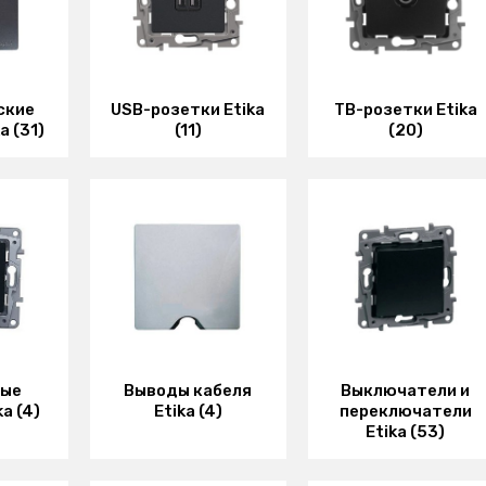
ские
USB-розетки Etika
ТВ-розетки Etika
a (31)
(11)
(20)
ные
Выводы кабеля
Выключатели и
a (4)
Etika (4)
переключатели
Etika (53)