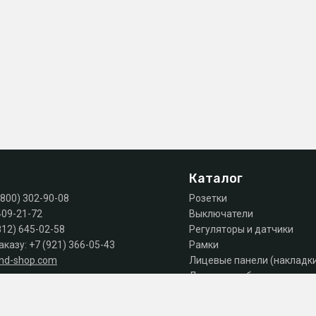
Каталог
(800) 302-90-08
Розетки
409-21-72
Выключатели
812) 645-02-58
Регуляторы и датчики
аказу:
+7 (921) 366-05-43
Рамки
and-shop.com
Лицевые панели (накладк
Лючки, коробки, комплек
 продаж: пн-пт 10:00 - 18:00
Автоматы, дифы, УЗО
Шкафы и щиты