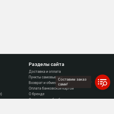
Разделы сайта
Доставка и оплата
Пункты самовывоза
Составим заказ
Возврат и обмен товара
сами!
Оплата банковской картой
и)
О бренде
тующие
Согласие на обработку персональных данных
Политика конфиденциальности
Контакты