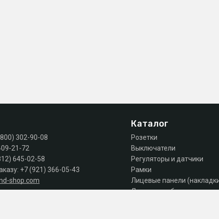
Каталог
(800) 302-90-08
Розетки
409-21-72
Выключатели
812) 645-02-58
Регуляторы и датчики
аказу:
+7 (921) 366-05-43
Рамки
and-shop.com
Лицевые панели (накладк
Лючки, коробки, комплек
 продаж: пн-пт 10:00 - 18:00
Автоматы, дифы, УЗО
Шкафы и щиты