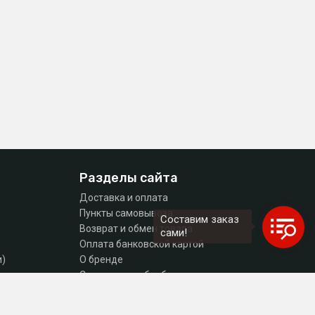
Разделы сайта
Доставка и оплата
Пункты самовывоза
Составим заказ
Возврат и обмен товара
сами!
Оплата банковской картой
и)
О бренде
тующие
Согласие на обработку персональных данных
Политика конфиденциальности
Контакты