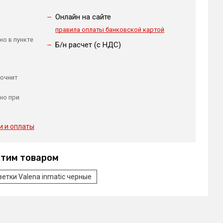
Онлайн на сайте
правила оплаты банковской картой
но в пункте
Б/н расчет (c НДС)
точнит
но при
и и оплаты
этим товаром
зетки Valena inmatic черные