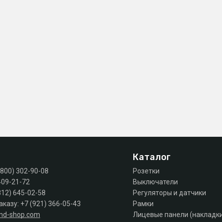
Каталог
(800) 302-90-08
Розетки
409-21-72
Выключатели
812) 645-02-58
Регуляторы и датчики
аказу:
+7 (921) 366-05-43
Рамки
and-shop.com
Лицевые панели (накладк