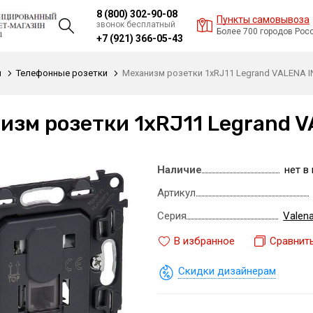
8 (800) 302-90-08
Пункты самовывоза
звонок бесплатный
Более 700 городов Рос
+7 (921) 366-05-43
и
Телефонные розетки
Механизм розетки 1xRJ11 Legrand VALENA 
изм розетки 1xRJ11 Legrand 
Наличие
нет в
Артикул
Серия
Valena
В избранное
Сравнит
Скидки дизайнерам