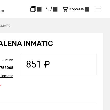
Корзина
0
0
0
сии
INMATIC
VALENA INMATIC
 наличии
851
₽
753068
 inmatic
ь