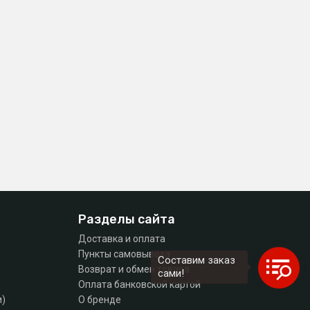
Разделы сайта
Доставка и оплата
Пункты самовывоза
Составим заказ
Возврат и обмен товара
сами!
Оплата банковской картой
и)
О бренде