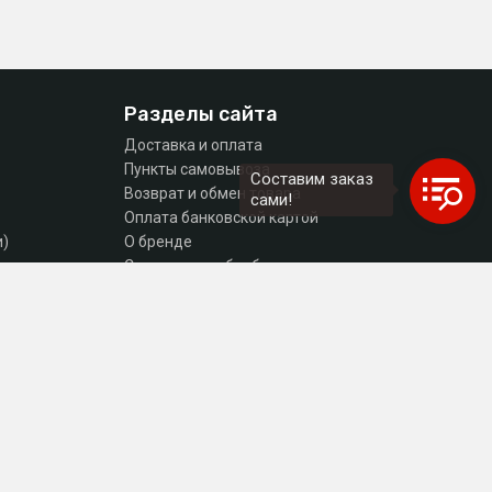
Разделы сайта
Доставка и оплата
Пункты самовывоза
Составим заказ
Возврат и обмен товара
сами!
Оплата банковской картой
и)
О бренде
тующие
Согласие на обработку персональных данных
Политика конфиденциальности
Контакты