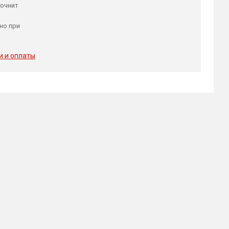
точнит
но при
и и оплаты