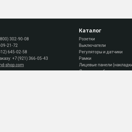
Каталог
(800) 302-90-08
Розетки
409-21-72
Выключатели
812) 645-02-58
Регуляторы и датчики
аказу:
+7 (921) 366-05-43
Рамки
and-shop.com
Лицевые панели (накладк
Лючки, коробки, комплек
 продаж: пн-пт 10:00 - 18:00
Автоматы, дифы, УЗО
Шкафы и щиты
Силовое оборудование
Аксессуары
Акции
Серии
 оплате