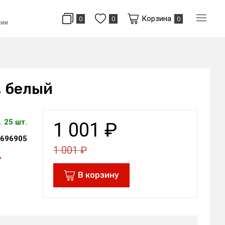
Корзина
0
0
0
сии
, белый
25 шт.
1 001
₽
696905
1 001
₽
ь
В корзину