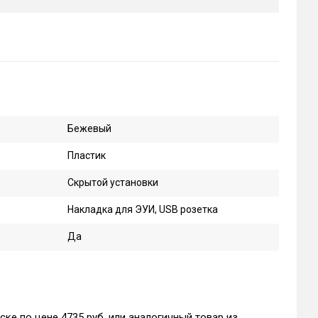
Бежевый
Пластик
Скрытой установки
Накладка для ЭУИ, USB розетка
Да
ске по цене 4735 руб. или аналогичный товар из