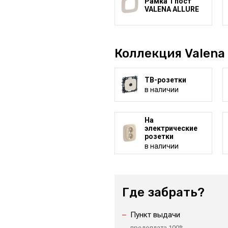
Рамка 1 пост
VALENA ALLURE
Коллекция Valena 
ТВ-розетки
в наличии
На
электрические
розетки
в наличии
Где забрать?
Пункт выдачи
предоплата 100%