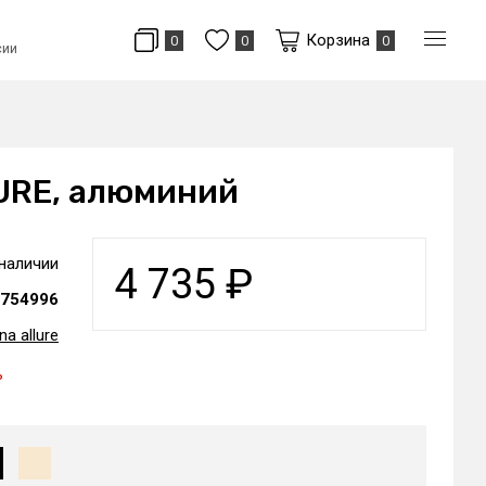
Корзина
0
0
0
сии
LURE, алюминий
 наличии
4 735
₽
754996
na allure
ь