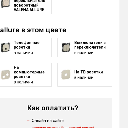
переключатель
поворотный
VALENA ALLURE
allure в этом цвете
Телефонные
Выключатели и
розетки
переключатели
в наличии
в наличии
На
компьютерные
На ТВ розетки
розетки
в наличии
в наличии
Как оплатить?
Онлайн на сайте
правила оплаты банковской картой