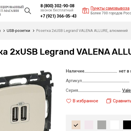
8 (800) 302-90-08
Пункты самовывоза
звонок бесплатный
Более 700 городов Рос
+7 (921) 366-05-43
и
USB-розетки
Розетка 2xUSB Legrand VALENA ALLURE, алюминий
ка 2xUSB Legrand VALENA AL
Наличие
нет в
Артикул
Серия
Vale
В избранное
Сравнит