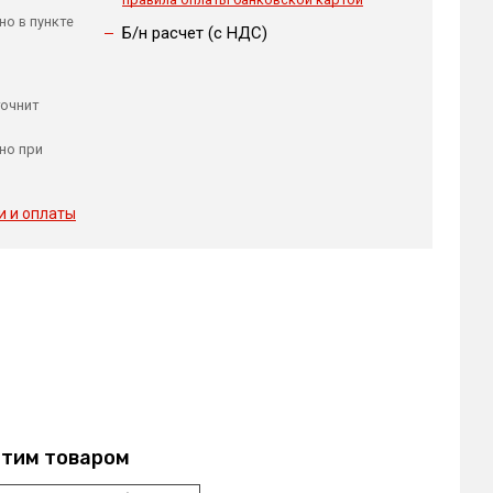
но в пункте
Б/н расчет (c НДС)
точнит
но при
и и оплаты
этим товаром