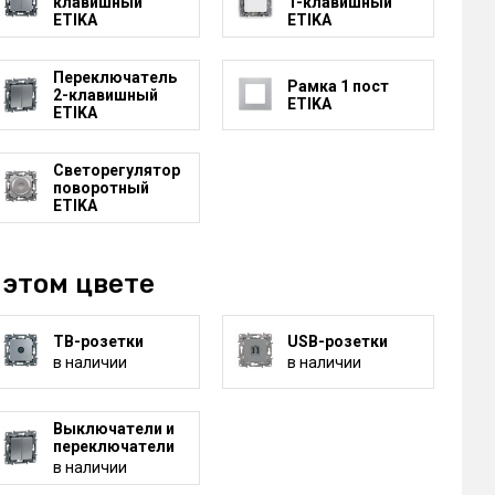
клавишный
1-клавишный
ETIKA
ETIKA
Переключатель
Рамка 1 пост
2-клавишный
ETIKA
ETIKA
Светорегулятор
поворотный
ETIKA
 этом цвете
ТВ-розетки
USB-розетки
в наличии
в наличии
Выключатели и
переключатели
в наличии