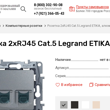
8 (800) 302-90-08
Пункты самовывоза
звонок бесплатный
Более 700 городов Рос
+7 (921) 366-05-43
и
Компьютерные розетки
Розетка 2xRJ45 Cat.5 Legrand ETIKA, алю
ка 2xRJ45 Cat.5 Legrand ETIK
Наличие
нет в
Артикул
Серия
В избранное
Сравнит