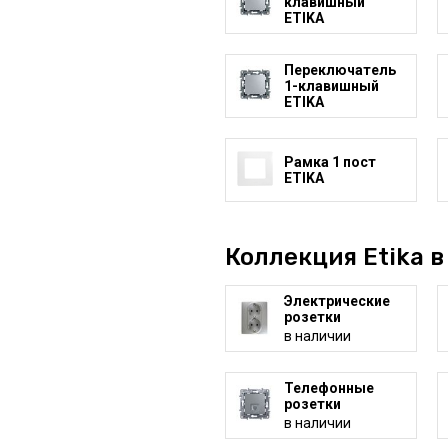
клавишный
ETIKA
Переключатель
1-клавишный
ETIKA
Рамка 1 пост
ETIKA
Коллекция Etika в
Электрические
розетки
в наличии
Телефонные
розетки
в наличии