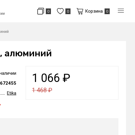
Корзина
0
0
0
сии
миний
A, алюминий
 наличии
1 066
₽
672455
1 468
₽
Etika
ь