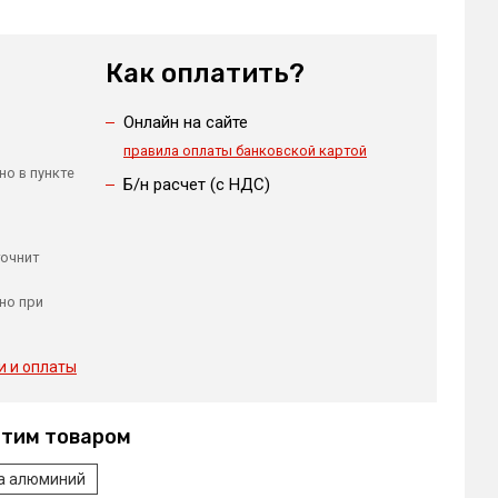
Как оплатить?
Онлайн на сайте
правила оплаты банковской картой
но в пункте
Б/н расчет (c НДС)
точнит
но при
и и оплаты
этим товаром
ka алюминий