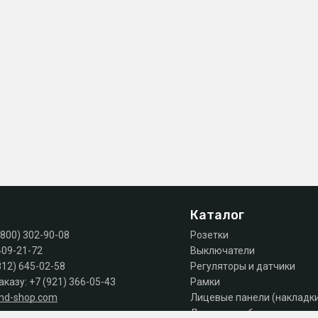
Каталог
(800) 302-90-08
Розетки
409-21-72
Выключатели
812) 645-02-58
Регуляторы и датчики
аказу:
+7 (921) 366-05-43
Рамки
and-shop.com
Лицевые панели (накладк
Лючки, коробки, комплек