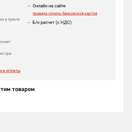
Онлайн на сайте
правила оплаты банковской картой
но в пункте
Б/н расчет (c НДС)
точнит
но при
и и оплаты
этим товаром