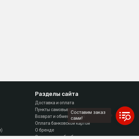
Разделы сайта
Доставка и оплата
Пункты самовывоза
Составим заказ
Возврат и обмен товара
сами!
Оплата банковской картой
и)
О бренде
тующие
Согласие на обработку персональных данных