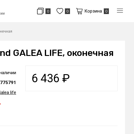
Корзина
0
0
0
сии
онечная
nd GALEA LIFE, оконечная
 наличии
6 436
₽
775791
alea life
ь